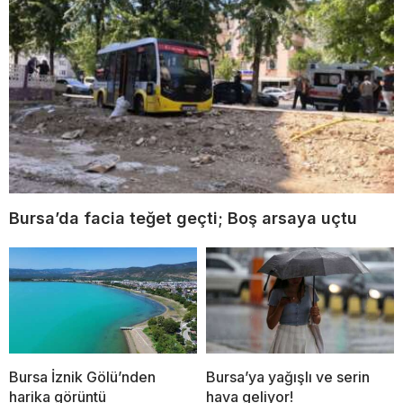
Bursa’da facia teğet geçti; Boş arsaya uçtu
Bursa İznik Gölü’nden
Bursa’ya yağışlı ve serin
harika görüntü
hava geliyor!