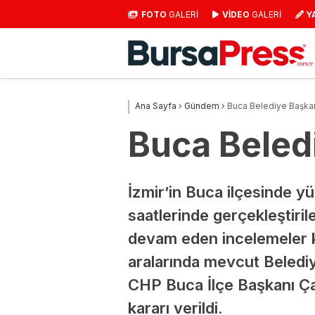
FOTO
GALERİ
VİDEO
GALERİ
Y
Ana Sayfa
›
Gündem
›
Buca Belediye Başkanı
Buca Beledi
İzmir’in Buca ilçesinde y
saatlerinde gerçekleştiri
devam eden incelemeler k
aralarında mevcut Beledi
CHP Buca İlçe Başkanı Ça
kararı verildi.