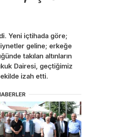
di. Yeni içtihada göre;
ziynetler geline; erkeğe
üğünde takılan altınların
Hukuk Dairesi, geçtiğimiz
ekilde izah etti.
HABERLER