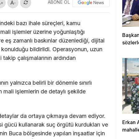
ABONE OL
+
-
ndeki bazı ihale süreçleri, kamu
 mali işlemler üzerine yoğunlaştığı
Başkan
ere eş zamanlı baskınlar düzenlediği, dijital
sözlerl
l konulduğu bildirildi. Operasyonun, uzun
ki takip çalışmalarının ardından
ın yalnızca belirli bir dönemle sınırlı
 mali işlemlerin de detaylı şekilde
etaylar da ortaya çıkmaya devam ediyor.
Erkan 
asi gücü kullanarak suç örgütü kurdukları ve
mahalle
rinin Buca bölgesinde yapılan inşaatlar için
çalışıy