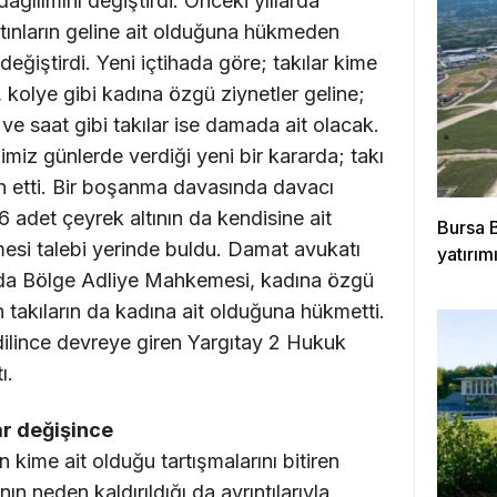
dağılımını değiştirdi. Önceki yıllarda
ltınların geline ait olduğuna hükmeden
eğiştirdi. Yeni içtihada göre; takılar kime
k, kolye gibi kadına özgü ziynetler geline;
 ve saat gibi takılar ise damada ait olacak.
miz günlerde verdiği yeni bir kararda; takı
ah etti. Bir boşanma davasında davacı
adet çeyrek altının da kendisine ait
Bursa 
mesi talebi yerinde buldu. Damat avukatı
yatırımı
vada Bölge Adliye Mahkemesi, kadına özgü
 takıların da kadına ait olduğuna hükmetti.
dilince devreye giren Yargıtay 2 Hukuk
ı.
ar değişince
n kime ait olduğu tartışmalarını bitiren
n neden kaldırıldığı da ayrıntılarıyla