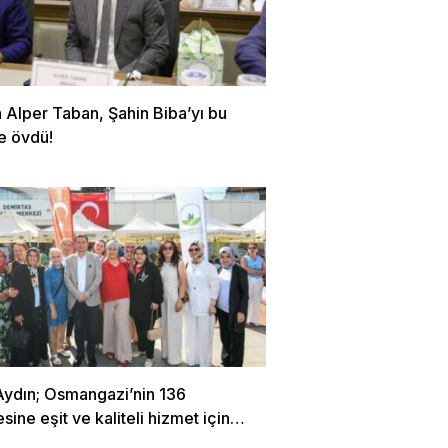
 Alper Taban, Şahin Biba’yı bu
e övdü!
Aydın; Osmangazi’nin 136
sine eşit ve kaliteli hizmet için
oruz