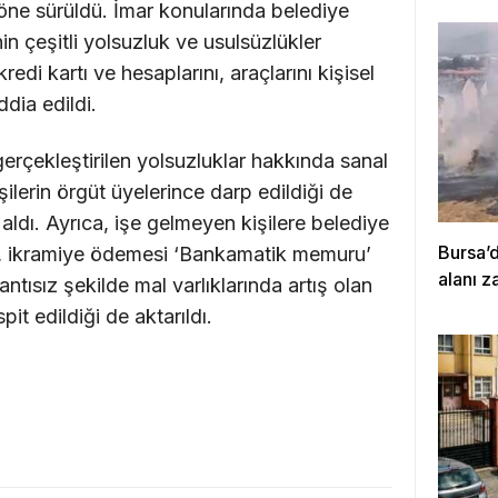
 öne sürüldü. İmar konularında belediye
in çeşitli yolsuzluk ve usulsüzlükler
kredi kartı ve hesaplarını, araçlarını kişisel
ddia edildi.
gerçekleştirilen yolsuzluklar hakkında sanal
ilerin örgüt üyelerince darp edildiği de
ldı. Ayrıca, işe gelmeyen kişilere belediye
Bursa’
ş, ikramiye ödemesi ‘Bankamatik memuru’
alanı z
rantısız şekilde mal varlıklarında artış olan
it edildiği de aktarıldı.