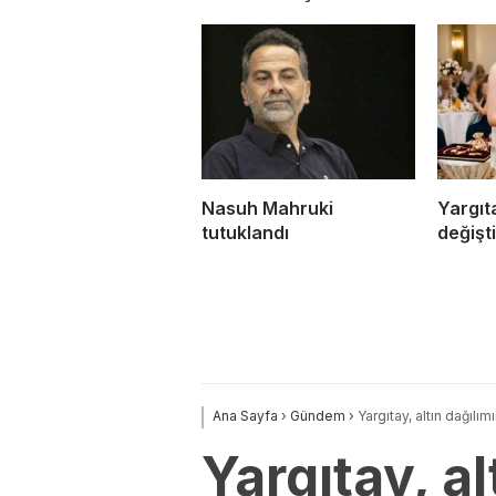
Nasuh Mahruki
Yargıta
tutuklandı
değişti
Ana Sayfa
›
Gündem
›
Yargıtay, altın dağılım
Yargıtay, al