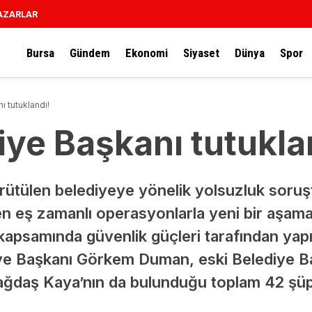
AZARLAR
Bursa
Gündem
Ekonomi
Siyaset
Dünya
Spor
 tutuklandı!
ye Başkanı tutukla
ürütülen belediyeye yönelik yolsuzluk soru
len eş zamanlı operasyonlarla yeni bir aşam
apsamında güvenlik güçleri tarafından yap
ye Başkanı Görkem Duman, eski Belediye Baş
ğdaş Kaya’nın da bulunduğu toplam 42 şüp