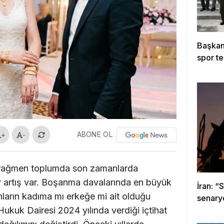
Başkan 
spor te
ABONE OL
+
-
 rağmen toplumda son zamanlarda
r artış var. Boşanma davalarında en büyük
İran: “
ınların kadıma mı erkeğe mi ait olduğu
senary
ukuk Dairesi 2024 yılında verdiği içtihat