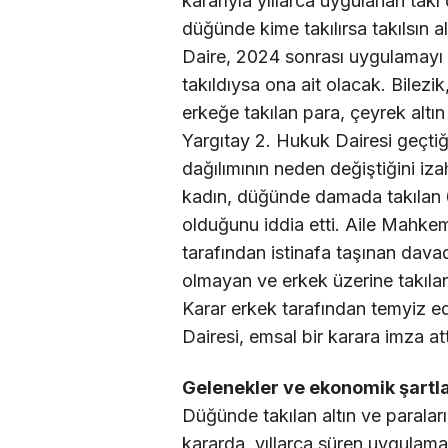
kararıyla yıllarca uygulanan takı 
düğünde kime takılırsa takılsın a
Daire, 2024 sonrası uygulamayı d
takıldıysa ona ait olacak. Bilezi
erkeğe takılan para, çeyrek altın
Yargıtay 2. Hukuk Dairesi geçtiği
dağılımının neden değiştiğini iz
kadın, düğünde damada takılan 6 
olduğunu iddia etti. Aile Mahke
tarafından istinafa taşınan da
olmayan ve erkek üzerine takılan
Karar erkek tarafından temyiz e
Dairesi, emsal bir karara imza att
Gelenekler ve ekonomik şartl
Düğünde takılan altın ve paraları
kararda, yıllarca süren uygulamanı