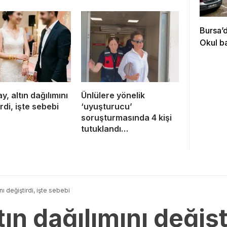
Bursa’
Okul b
y, altın dağılımını
Ünlülere yönelik
rdi, işte sebebi
‘uyuşturucu’
soruşturmasında 4 kişi
tutuklandı…
ını değiştirdi, işte sebebi
tın dağılımını değişti