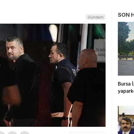
SON 
Gündem
Bursa İ
yapark