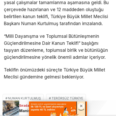
yasal çalışmalar tamamlanma aşamasına geldi. Bu
çerçevede hazırlanan ve 12 maddeden oluştuğu
belirtilen kanun teklifi, Türkiye Büyük Millet Meclisi
Başkanı Numan Kurtulmuş tarafından imzalandı.
“Milli Dayanışma ve Toplumsal Bütünleşmenin
Güçlendirilmesine Dair Kanun Teklifi” başlığını
taşıyan düzenleme, toplumsal birlik ve bütünlüğün
güçlendirilmesine yönelik önemli adımlar içeriyor.
Teklifin önümüzdeki süreçte Türkiye Büyük Millet
Meclisi gündemine gelmesi bekleniyor.
NUMAN KURTULMUŞ
TERÖRSÜZ TÜRKIYE
Sıradaki Haber
Manisa’da yumurta tesisi yangında küle döndü
İLGİNİZİ
ÇEKEBİLİR