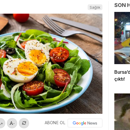
SON 
Sağlık
Bursa’d
çıktı!
ABONE OL
+
-