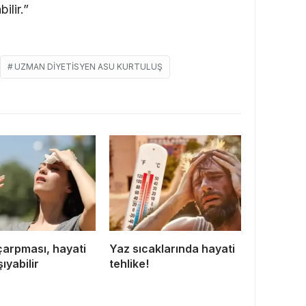
ilir.”
UZMAN DIYETISYEN ASU KURTULUŞ
çarpması, hayati
Yaz sıcaklarında hayati
şıyabilir
tehlike!