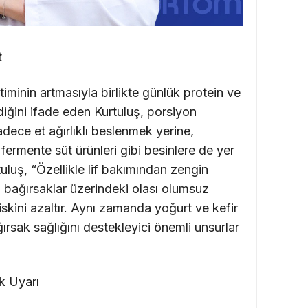
t
iminin artmasıyla birlikte günlük protein ve
diğini ifade eden Kurtuluş, porsiyon
ece et ağırlıklı beslenmek yerine,
fermente süt ürünleri gibi besinlere de yer
tuluş, “Özellikle lif bakımından zengin
n bağırsaklar üzerindeki olası olumsuz
riskini azaltır. Aynı zamanda yoğurt ve kefir
ırsak sağlığını destekleyici önemli unsurlar
ik Uyarı