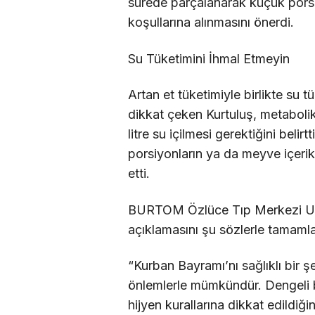
sürede parçalanarak küçük pors
koşullarına alınmasını önerdi.
Su Tüketimini İhmal Etmeyin
Artan et tüketimiyle birlikte su 
dikkat çeken Kurtuluş, metaboli
litre su içilmesi gerektiğini beli
porsiyonların ya da meyve içerikli
etti.
BURTOM Özlüce Tıp Merkezi Uzm
açıklamasını şu sözlerle tamamla
“Kurban Bayramı’nı sağlıklı bir 
önlemlerle mümkündür. Dengeli b
hijyen kurallarına dikkat edildiğ