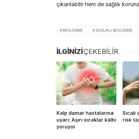
çıkarılabilir hem de sağlık korunab
BESLENME
SAĞLIKLI BESLENME
İLGİNİZİ
ÇEKEBİLİR
Kalp damar hastalarına
Sıcak 
uyarı; Aşırı sıcaklar kalbi
risk ta
yoruyor