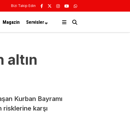
Bizi Takip Edin
Magazin
Servisler
 altın
aşan Kurban Bayramı
 risklerine karşı