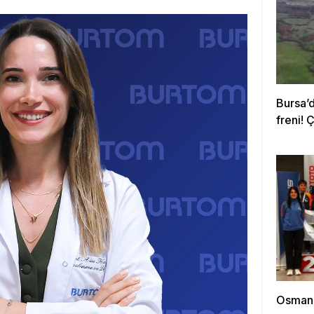
Bursa’
freni! 
Osmanga