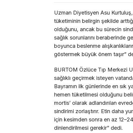
Uzman Diyetisyen Asu Kurtuluş, 
tüketiminin belirgin şekilde arttı
olduğunu, ancak bu sürecin sindi
sağlık sorunlarını beraberinde g
boyunca beslenme alışkanlıkları
göstermek büyük önem taşır” de
BURTOM Özlüce Tıp Merkezi Uzm
sağlıklı geçirmek isteyen vatanda
Bayramın ilk günlerinde en sık ya
hemen tüketilmesi olduğunu belir
mortis’ olarak adlandırılan evre
sindirimi zorlaştırır. Etin daha yu
için kesimden sonra en az 12–2
dinlendirilmesi gerekir” dedi.