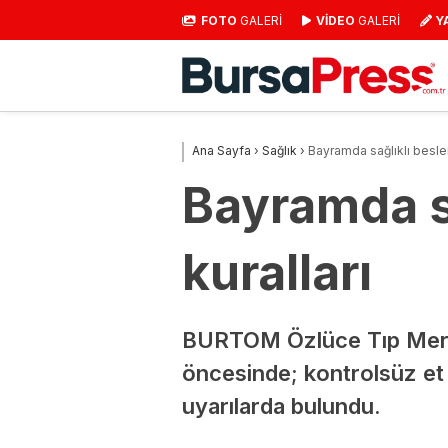
FOTO
GALERİ
VİDEO
GALERİ
Y
Ana Sayfa
›
Sağlık
›
Bayramda sağlıklı beslen
Bayramda sa
kuralları
BURTOM Özlüce Tıp Merke
öncesinde; kontrolsüz et t
uyarılarda bulundu.