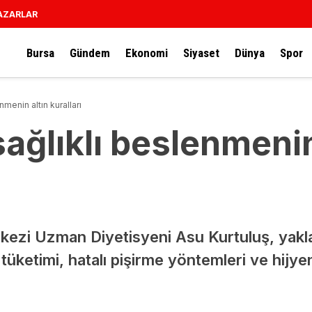
AZARLAR
Bursa
Gündem
Ekonomi
Siyaset
Dünya
Spor
menin altın kuralları
ğlıklı beslenmenin
zi Uzman Diyetisyeni Asu Kurtuluş, yakl
üketimi, hatalı pişirme yöntemleri ve hijyen