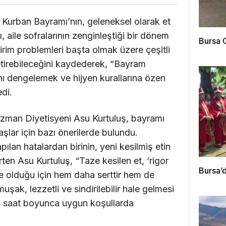
Kurban Bayramı’nın, geleneksel olarak et
ğı, aile sofralarının zenginleştiği bir dönem
Bursa G
rim problemleri başta olmak üzere çeşitli
etirebileceğini kaydederek, “Bayram
nı dengelemek ve hijyen kurallarına özen
di.
an Diyetisyeni Asu Kurtuluş, bayramı
şlar için bazı önerilerde bulundu.
pılan hatalardan birinin, yeni kesilmiş etin
ten Asu Kurtuluş, “Taze kesilen et, ‘rigor
Bursa’d
de olduğu için hem daha serttir hem de
muşak, lezzetli ve sindirilebilir hale gelmesi
4 saat boyunca uygun koşullarda