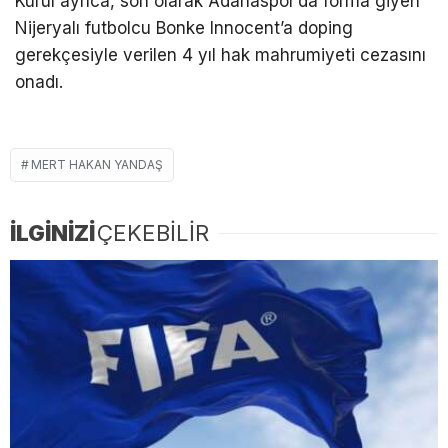
Kurul ayrıca, son olarak Adanaspor’da forma giyen
Nijeryalı futbolcu Bonke Innocent’a doping
gerekçesiyle verilen 4 yıl hak mahrumiyeti cezasını
onadı.
MERT HAKAN YANDAŞ
İLGİNİZİ
ÇEKEBİLİR