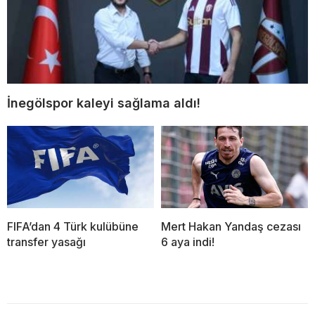
İnegölspor kaleyi sağlama aldı!
FIFA’dan 4 Türk kulübüne
Mert Hakan Yandaş cezası
transfer yasağı
6 aya indi!