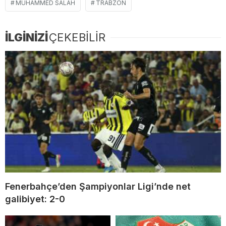
MUHAMMED SALAH
TRABZON
İLGİNİZİ
ÇEKEBİLİR
Fenerbahçe’den Şampiyonlar Ligi’nde net
galibiyet: 2-0