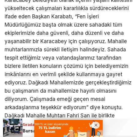
Karacabey Belediyesi olarak ilçenin yaşam kalitesini
yükseltecek çalışmaları kararlılıkla sürdüreceklerini
ifade eden Başkan Karabatı, “Fen İşleri
Müdürlüğümüz başta olmak üzere sahadaki tüm
ekiplerimizle daha güvenli, daha düzenli ve daha
yaşanabilir bir Karacabey için çalışıyoruz. Mahalle
muhtarlarımızla sürekli iletişim halindeyiz. Sahada
tespit ettiğimiz veya vatandaşlarımız tarafından
bizlere iletilen konuların çözümü için belediyemizin
imkânlarını en verimli şekilde kullanmaya gayret
ediyoruz. Dağkadı Mahallemizde gerçekleştirdiğimiz
bu çalışmanın da mahallemize hayırlı olmasını
diliyorum. Çalışmada emeği geçen mesai
arkadaşlarıma teşekkür ediyorum” diye konuştu.
Dağkadı Mahalle Muhtarı Fahri San ile birlikte
sahadaki çalışmaları değerlendiren Başkan Karabatı,
Sıradaki Haber
Bursa’da yüreklerin ağza geldiği an; Yolcu otobüsü kadına çarptı
vatandaşlarla gerçekleştirdiği görüşmelerin