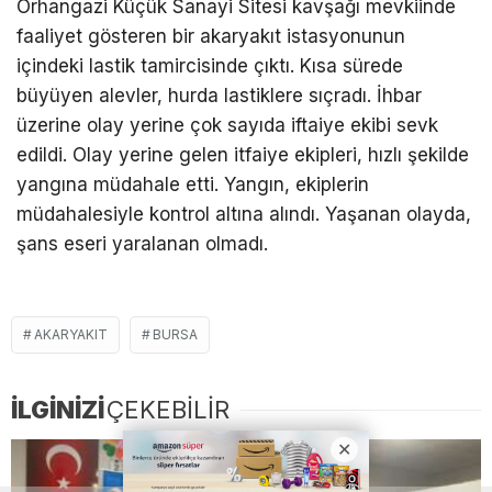
Orhangazi Küçük Sanayi Sitesi kavşağı mevkiinde
faaliyet gösteren bir akaryakıt istasyonunun
içindeki lastik tamircisinde çıktı. Kısa sürede
büyüyen alevler, hurda lastiklere sıçradı. İhbar
üzerine olay yerine çok sayıda iftaiye ekibi sevk
edildi. Olay yerine gelen itfaiye ekipleri, hızlı şekilde
yangına müdahale etti. Yangın, ekiplerin
müdahalesiyle kontrol altına alındı. Yaşanan olayda,
şans eseri yaralanan olmadı.
AKARYAKIT
BURSA
İLGİNİZİ
ÇEKEBİLİR