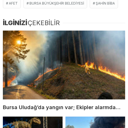
AFET
BURSA BÜYÜKŞEHIR BELEDIYESI
ŞAHIN BIBA
İLGİNİZİ
ÇEKEBİLİR
Bursa Uludağ’da yangın var; Ekipler alarmda…