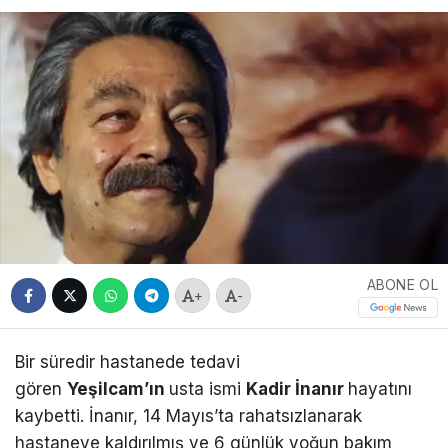
ABONE OL
+
-
Bir süredir hastanede tedavi
gören
Yeşilcam’ın
usta ismi
Kadir İnanır
hayatını
kaybetti. İnanır, 14 Mayıs’ta rahatsızlanarak
hastaneye kaldırılmış ve 6 günlük yoğun bakım