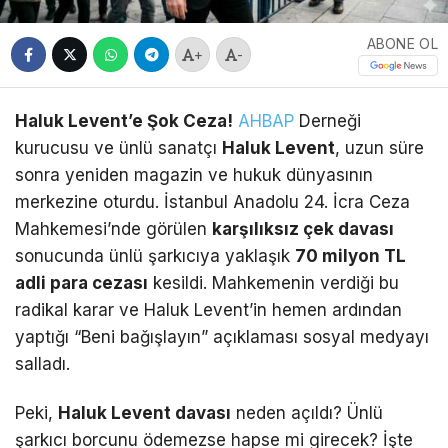
ABONE OL
+
-
Haluk Levent’e Şok Ceza!
AHBAP
Derneği
kurucusu ve ünlü sanatçı
Haluk Levent
, uzun süre
sonra yeniden magazin ve hukuk dünyasının
merkezine oturdu.
İstanbul Anadolu 24.
İcra Ceza
Mahkemesi’nde görülen
karşılıksız çek davası
sonucunda ünlü şarkıcıya yaklaşık
70 milyon TL
adli para cezası
kesildi.
Mahkemenin verdiği bu
radikal karar ve Haluk Levent’in hemen ardından
yaptığı “Beni bağışlayın” açıklaması sosyal medyayı
salladı.
Peki,
Haluk Levent davası
neden açıldı? Ünlü
şarkıcı borcunu ödemezse hapse mi girecek? İşte