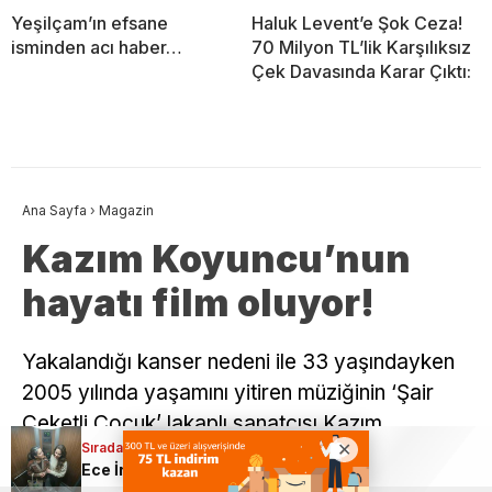
Yeşilçam’ın efsane
Haluk Levent’e Şok Ceza!
isminden acı haber…
70 Milyon TL’lik Karşılıksız
Çek Davasında Karar Çıktı:
Ana Sayfa
›
Magazin
Kazım Koyuncu’nun
hayatı film oluyor!
Yakalandığı kanser nedeni ile 33 yaşındayken
2005 yılında yaşamını yitiren müziğinin ‘Şair
Ceketli Çocuk’ lakaplı sanatçısı Kazım
Sıradaki Haber
Sıradaki Haber
Koyuncu’nun hayatı film olacak.
Ece İrtem’in Son Görüntüleri Yürek Sızlattı!
Haluk Levent’e Şok Ceza! 70 Milyon TL’lik Karşılıksız Çek Davasında Karar Çıktı: Hapis Yolu mu Görünüyor?