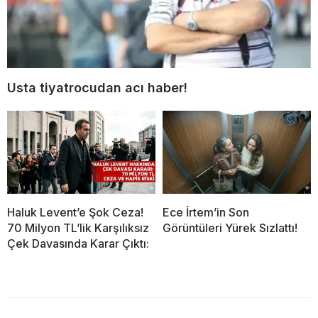
Usta tiyatrocudan acı haber!
Haluk Levent’e Şok Ceza!
Ece İrtem’in Son
70 Milyon TL’lik Karşılıksız
Görüntüleri Yürek Sızlattı!
Çek Davasında Karar Çıktı: