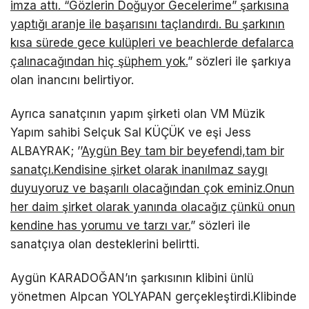
imza attı. “Gözlerin Doğuyor Gecelerime” şarkısına
yaptığı aranje ile başarısını taçlandırdı. Bu şarkının
kısa sürede gece kulüpleri ve beachlerde defalarca
çalınacağından hiç şüphem yok.
” sözleri ile şarkıya
olan inancını belirtiyor.
Ayrıca sanatçının yapım şirketi olan VM Müzik
Yapım sahibi Selçuk Sal KÜÇÜK ve eşi Jess
ALBAYRAK; ’’
Aygün Bey tam bir beyefendi,tam bir
sanatçı.Kendisine şirket olarak inanılmaz saygı
duyuyoruz ve başarılı olacağından çok eminiz.Onun
her daim şirket olarak yanında olacağız çünkü onun
kendine has yorumu ve tarzı var.
” sözleri ile
sanatçıya olan desteklerini belirtti.
Aygün KARADOĞAN’ın şarkısının klibini ünlü
yönetmen Alpcan YOLYAPAN gerçekleştirdi.Klibinde