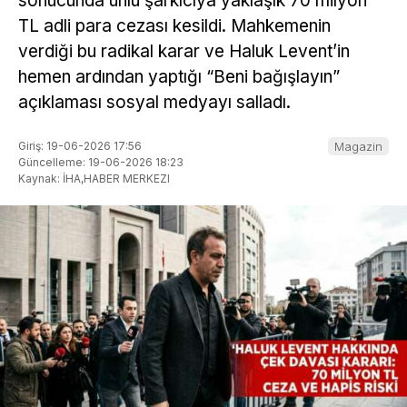
sonucunda ünlü şarkıcıya yaklaşık 70 milyon
TL adli para cezası kesildi. Mahkemenin
verdiği bu radikal karar ve Haluk Levent’in
hemen ardından yaptığı “Beni bağışlayın”
açıklaması sosyal medyayı salladı.
Giriş: 19-06-2026 17:56
Magazin
Güncelleme: 19-06-2026 18:23
Kaynak: İHA,HABER MERKEZI