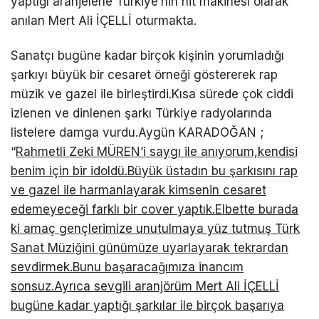
yaptığı aranjelerle Türkiye’nin hit makinesi olarak
anılan Mert Ali İÇELLİ oturmakta.
Sanatçı bugüne kadar birçok kişinin yorumladığı
şarkıyı büyük bir cesaret örneği göstererek rap
müzik ve gazel ile birleştirdi.Kısa sürede çok ciddi
izlenen ve dinlenen şarkı Türkiye radyolarında
listelere damga vurdu.Aygün KARADOĞAN ;
“
Rahmetli Zeki MÜREN’i saygı ile anıyorum,kendisi
benim için bir idoldü.Büyük üstadın bu şarkısını rap
ve gazel ile harmanlayarak kimsenin cesaret
edemeyeceği farklı bir cover yaptık.Elbette burada
ki amaç gençlerimize unutulmaya yüz tutmuş Türk
Sanat Müziğini günümüze uyarlayarak tekrardan
sevdirmek.Bunu başaracağımıza inancım
sonsuz.Ayrıca sevgili aranjörüm Mert Ali İÇELLİ
bugüne kadar yaptığı şarkılar ile birçok başarıya