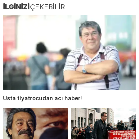
İLGİNİZİ
ÇEKEBİLİR
Usta tiyatrocudan acı haber!