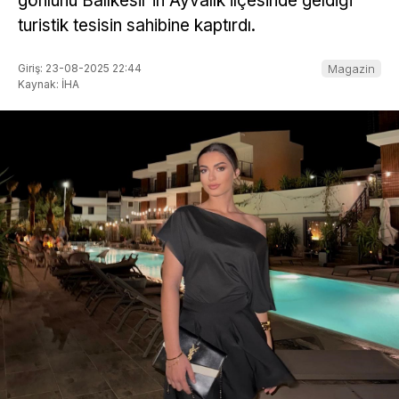
gönlünü Balıkesir’in Ayvalık ilçesinde geldiği
turistik tesisin sahibine kaptırdı.
Giriş: 23-08-2025 22:44
Magazin
Kaynak: İHA