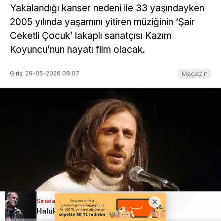
Yakalandığı kanser nedeni ile 33 yaşındayken
2005 yılında yaşamını yitiren müziğinin ‘Şair
Ceketli Çocuk’ lakaplı sanatçısı Kazım
Koyuncu’nun hayatı film olacak.
Giriş: 29-05-2026 08:07
Magazin
Sıradaki Haber
Haluk Levent yoğun bakıma alındı