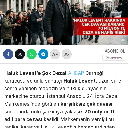
ABONE OL
+
-
Haluk Levent’e Şok Ceza!
AHBAP
Derneği
kurucusu ve ünlü sanatçı
Haluk Levent
, uzun süre
sonra yeniden magazin ve hukuk dünyasının
merkezine oturdu.
İstanbul Anadolu 24.
İcra Ceza
Mahkemesi’nde görülen
karşılıksız çek davası
sonucunda ünlü şarkıcıya yaklaşık
70 milyon TL
adli para cezası
kesildi.
Mahkemenin verdiği bu
radikal karar ve Haluk Levent’in hemen ardından