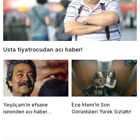
Usta tiyatrocudan acı haber!
Yeşilçam’ın efsane
Ece İrtem’in Son
isminden acı haber…
Görüntüleri Yürek Sızlattı!