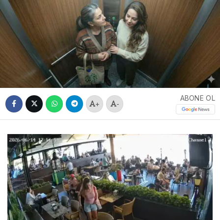
ABONE OL
+
-