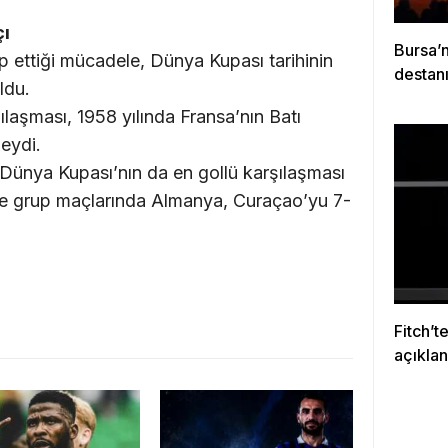
çı
Bursa’
up ettiği mücadele, Dünya Kupası tarihinin
destanı
ldu.
ılaşması, 1958 yılında Fransa’nın Batı
eydi.
ünya Kupası’nın da en gollü karşılaşması
e grup maçlarında Almanya, Curaçao’yu 7-
Fitch’t
açıkla