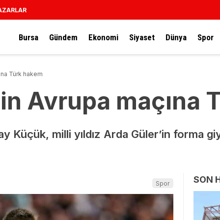
AZARLAR
Bursa
Gündem
Ekonomi
Siyaset
Dünya
Spor
çına Türk hakem
’in Avrupa maçına 
 Küçük, milli yıldız Arda Güler’in forma gi
SON 
Spor