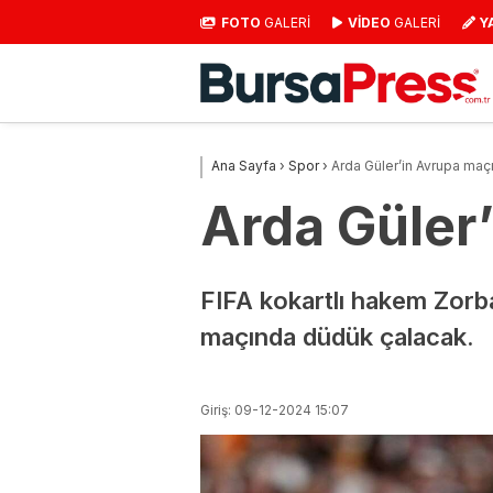
FOTO
GALERİ
VİDEO
GALERİ
Y
Ana Sayfa
›
Spor
›
Arda Güler’in Avrupa ma
Arda Güler
FIFA kokartlı hakem Zorbay
maçında düdük çalacak.
Giriş: 09-12-2024 15:07