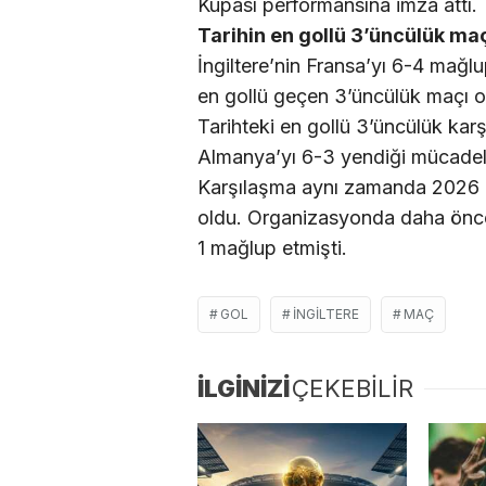
Kupası performansına imza attı.
Tarihin en gollü 3’üncülük ma
İngiltere’nin Fransa’yı 6-4 mağl
en gollü geçen 3’üncülük maçı o
Tarihteki en gollü 3’üncülük karş
Almanya’yı 6-3 yendiği mücadel
Karşılaşma aynı zamanda 2026 D
oldu. Organizasyonda daha önc
1 mağlup etmişti.
GOL
İNGILTERE
MAÇ
İLGİNİZİ
ÇEKEBİLİR