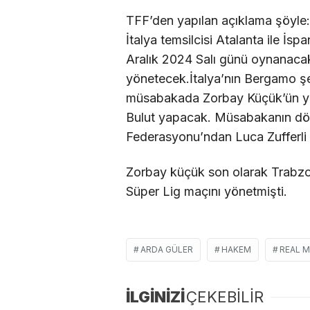
TFF’den yapılan açıklama şöyle
İtalya temsilcisi Atalanta ile İs
Aralık 2024 Salı günü oynanaca
yönetecek.İtalya’nın Bergamo ş
müsabakada Zorbay Küçük’ün yar
Bulut yapacak. Müsabakanın dör
Federasyonu’ndan Luca Zufferli 
Zorbay küçük son olarak Trabz
Süper Lig maçını yönetmişti.
ARDA GÜLER
HAKEM
REAL 
İLGİNİZİ
ÇEKEBİLİR