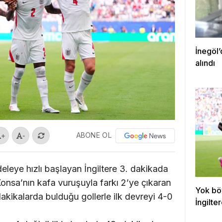
İnegöl’
alındı
ABONE OL
+
-
eye hızlı başlayan İngiltere 3. dakikada
Konsa’nın kafa vuruşuyla farkı 2’ye çıkaran
Yok bö
dakikalarda bulduğu gollerle ilk devreyi 4-0
İngilte