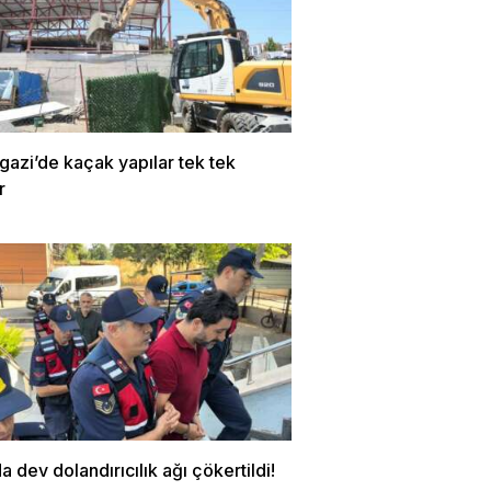
azi’de kaçak yapılar tek tek
r
a dev dolandırıcılık ağı çökertildi!