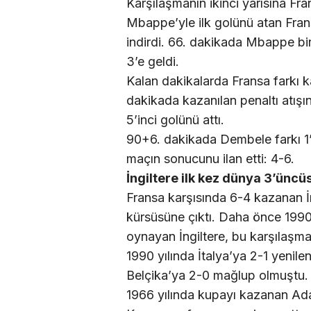
Karşılaşmanın ikinci yarısına Fra
Mbappe’yle ilk golünü atan Frans
indirdi. 66. dakikada Mbappe bir
3’e geldi.
Kalan dakikalarda Fransa farkı k
dakikada kazanılan penaltı atışı
5’inci golünü attı.
90+6. dakikada Dembele farkı 1’
maçın sonucunu ilan etti: 4-6.
İngiltere ilk kez dünya 3’üncü
Fransa karşısında 6-4 kazanan İn
kürsüsüne çıktı. Daha önce 1990
oynayan İngiltere, bu karşılaşma
1990 yılında İtalya’ya 2-1 yenil
Belçika’ya 2-0 mağlup olmuştu.
1966 yılında kupayı kazanan Ada 