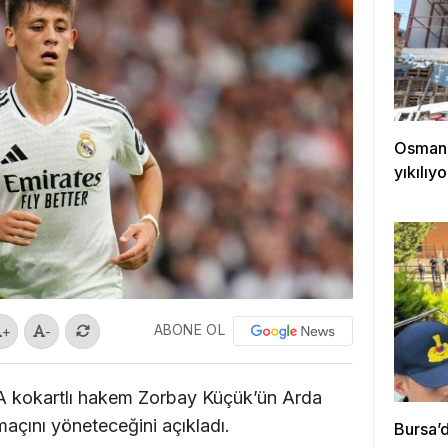
Osmang
yıkılıyo
ABONE OL
+
-
A kokartlı hakem Zorbay Küçük’ün Arda
maçını yöneteceğini açıkladı.
Bursa’d