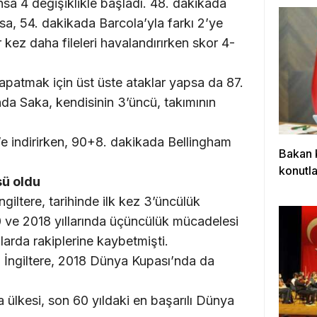
nsa 4 değişiklikle başladı. 48. dakikada
a, 54. dakikada Barcola’yla farkı 2’ye
 kez daha fileleri havalandırırken skor 4-
apatmak için üst üste ataklar yapsa da 87.
nda Saka, kendisinin 3’üncü, takımının
e indirirken, 90+8. dakikada Bellingham
Bakan 
konutla
sü oldu
giltere, tarihinde ilk kez 3’üncülük
 ve 2018 yıllarında üçüncülük mücadelesi
larda rakiplerine kaybetmişti.
en İngiltere, 2018 Dünya Kupası’nda da
ülkesi, son 60 yıldaki en başarılı Dünya