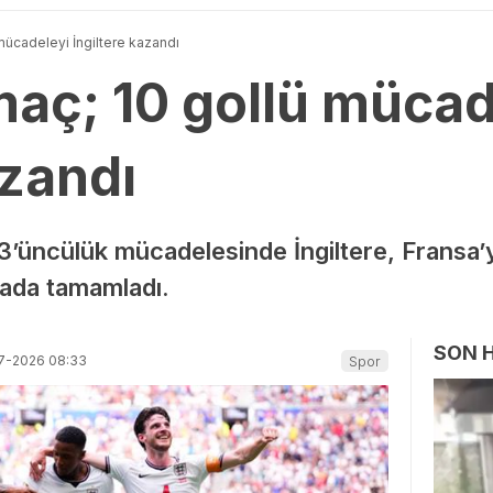
mücadeleyi İngiltere kazandı
maç; 10 gollü mücad
azandı
’üncülük mücadelesinde İngiltere, Fransa’
ada tamamladı.
SON 
7-2026 08:33
Spor