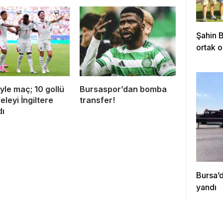
Şahin 
ortak o
yle maç; 10 gollü
Bursaspor’dan bomba
leyi İngiltere
transfer!
dı
Bursa’d
yandı