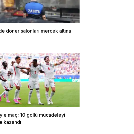
de döner salonları mercek altına
yle maç; 10 gollü mücadeleyi
re kazandı