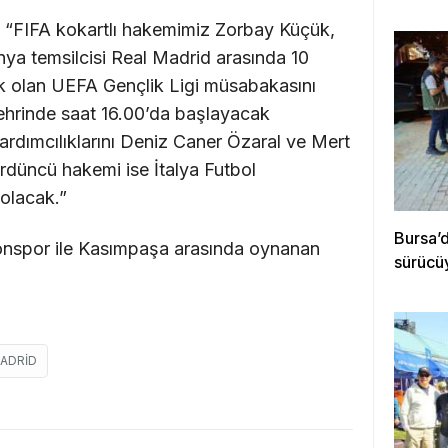
: “FIFA kokartlı hakemimiz Zorbay Küçük,
panya temsilcisi Real Madrid arasında 10
k olan UEFA Gençlik Ligi müsabakasını
ehrinde saat 16.00’da başlayacak
dımcılıklarını Deniz Caner Özaral ve Mert
düncü hakemi ise İtalya Futbol
olacak.”
Bursa’d
onspor ile Kasımpaşa arasında oynanan
sürücü
MADRID