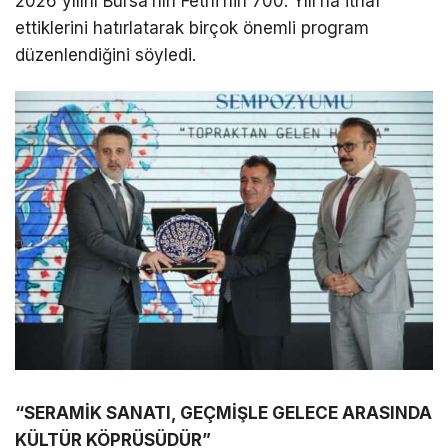
2026 yılını Bursa’nın Fethi’nin 700. Yılı’na ithaf
ettiklerini hatırlatarak birçok önemli program
düzenlendiğini söyledi.
“SERAMİK SANATI, GEÇMİŞLE GELECE ARASINDA
KÜLTÜR KÖPRÜSÜDÜR”