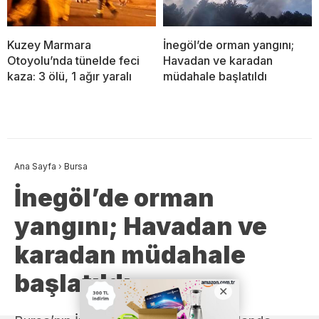
Kuzey Marmara
İnegöl’de orman yangını;
Otoyolu’nda tünelde feci
Havadan ve karadan
kaza: 3 ölü, 1 ağır yaralı
müdahale başlatıldı
Ana Sayfa
›
Bursa
İnegöl’de orman
yangını; Havadan ve
karadan müdahale
başlatıldı