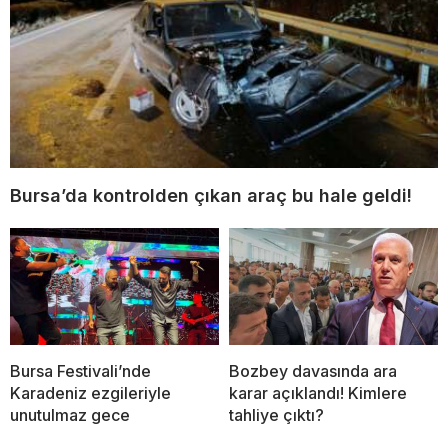
Bursa’da kontrolden çıkan araç bu hale geldi!
Bursa Festivali’nde
Bozbey davasında ara
Karadeniz ezgileriyle
karar açıklandı! Kimlere
unutulmaz gece
tahliye çıktı?