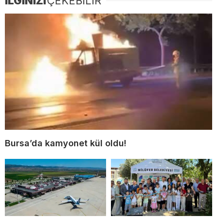
İLGİNİZİ
ÇEKEBİLİR
Bursa’da kamyonet kül oldu!