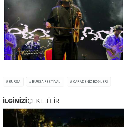
BURSA
BURSA FESTIVALI
KARADENIZ EZGILERI
İLGİNİZİ
ÇEKEBİLİR