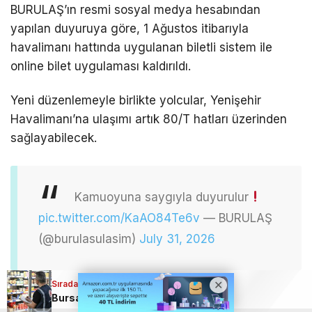
BURULAŞ’ın resmi sosyal medya hesabından
yapılan duyuruya göre, 1 Ağustos itibarıyla
havalimanı hattında uygulanan biletli sistem ile
online bilet uygulaması kaldırıldı.
Yeni düzenlemeyle birlikte yolcular, Yenişehir
Havalimanı’na ulaşımı artık 80/T hatları üzerinden
sağlayabilecek.
Kamuoyuna saygıyla duyurulur
pic.twitter.com/KaAO84Te6v
— BURULAŞ
(@burulasulasim)
July 31, 2026
Sıradaki Haber
Bursa’da gıdada şok liste! 3 ürün ifşa edildi