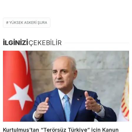
YÜKSEK ASKERI ŞURA
İLGİNİZİ
ÇEKEBİLİR
Kurtulmuş’tan “Terörsüz Türkiye” için Kanun