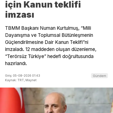
için Kanun teklifi
imzası
TBMM Başkanı Numan Kurtulmuş, “Milli
Dayanışma ve Toplumsal Bütünleşmenin
Güçlendirilmesine Dair Kanun Teklifi”ni
imzaladı. 12 maddeden oluşan düzenleme,
“Terörsüz Türkiye” hedefi doğrultusunda
hazırlandı.
Giriş: 05-08-2026 01:43
Gündem
Kaynak: TRT, Maynet