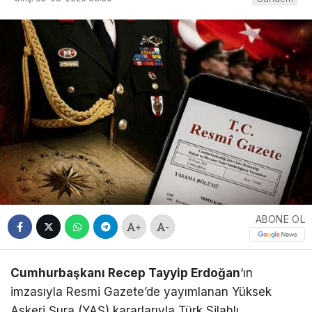
ABONE OL
+
-
Cumhurbaşkanı Recep Tayyip Erdoğan
‘ın
imzasıyla Resmi Gazete’de yayımlanan Yüksek
Askeri Şura (YAŞ) kararlarıyla Türk Silahlı