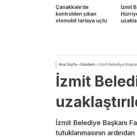
Çanakkale’de
İzmit 
kontrolden çıkan
Hürriy
otomobil tarlaya uçtu
uzaklaş
Ana Sayfa
›
Gündem
›
İzmit Belediye Başkan
İzmit Beled
uzaklaştırıl
İzmit Belediye Başkanı F
tutuklanmasının ardından 