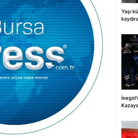
Yaşı kü
kaydır
İnegöl’
Kazaya 