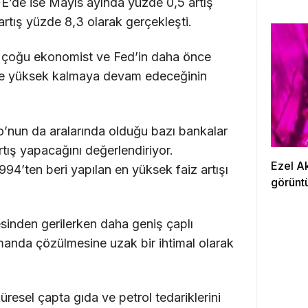
FE’de ise Mayıs ayında yüzde 0,5 artış
artış yüzde 8,3 olarak gerçekleşti.
 çoğu ekonomist ve Fed’in daha önce
re yüksek kalmaya devam edeceğinin
nun da aralarında olduğu bazı bankalar
rtış yapacağını değerlendiriyor.
Ezel A
994’ten beri yapılan en yüksek faiz artışı
görüntü
vesinden gerilerken daha geniş çaplı
manda çözülmesine uzak bir ihtimal olarak
resel çapta gıda ve petrol tedariklerini