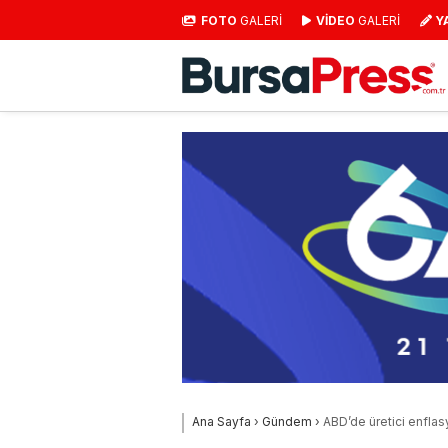
FOTO
GALERİ
VİDEO
GALERİ
Y
Ana Sayfa
›
Gündem
›
ABD’de üretici enfla