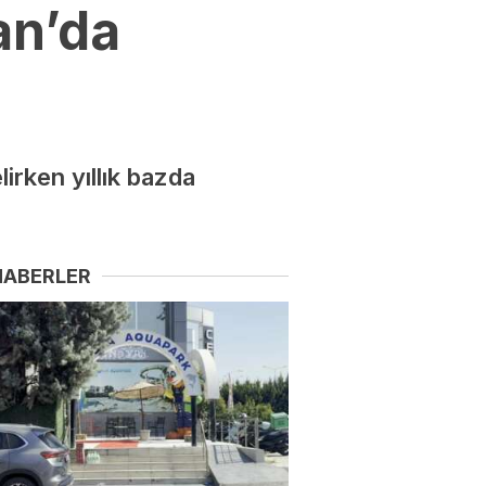
an’da
irken yıllık bazda
HABERLER