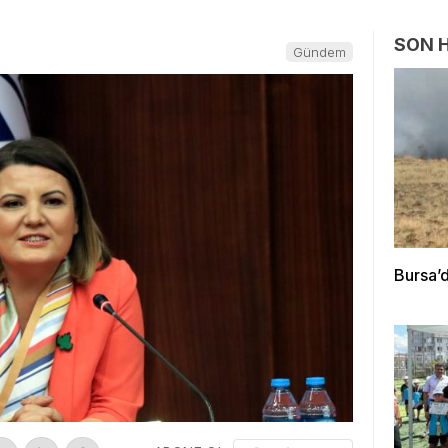
SON 
Gündem
Bursa’