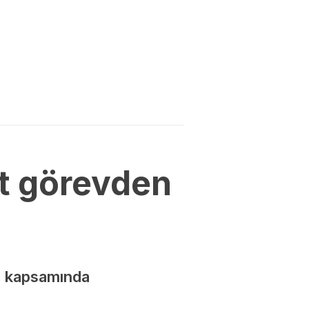
et görevden
a kapsamında