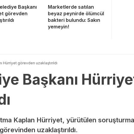
Belediye Başkanı
Marketlerde satılan
et görevden
beyaz peynirde ölümcül
tırıldı
bakteri bulundu: Sakın
yemeyin!
ı Hürriyet görevden uzaklaştırıldı
iye Başkanı Hürriy
dı
atma Kaplan Hürriyet, yürütülen soruşturm
görevinden uzaklaştırıldı.