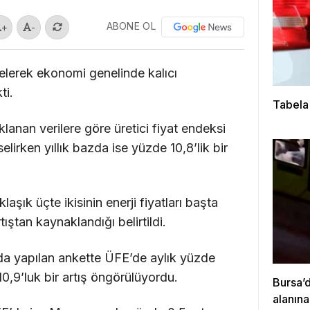
ABONE OL
+
-
erek ekonomi genelinde kalıcı
ti.
Tabela
lanan verilere göre üretici fiyat endeksi
irken yıllık bazda ise yüzde 10,8’lik bir
aşık üçte ikisinin enerji fiyatları başta
ıştan kaynaklandığı belirtildi.
da yapılan ankette ÜFE’de aylık yüzde
10,9’luk bir artış öngörülüyordu.
Bursa’
alanın