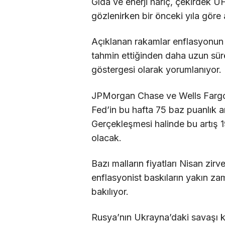
Gıda ve enerji hariç, çekirdek Ü
gözlenirken bir önceki yıla göre 
Açıklanan rakamlar enflasyonun
tahmin ettiğinden daha uzun sü
göstergesi olarak yorumlanıyor.
JPMorgan Chase ve Wells Fargo’
Fed’in bu hafta 75 baz puanlık a
Gerçekleşmesi halinde bu artış 1
olacak.
Bazı malların fiyatları Nisan zir
enflasyonist baskıların yakın za
bakılıyor.
Rusya’nın Ukrayna’daki savaşı kü