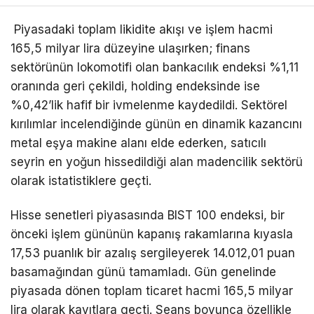
Piyasadaki toplam likidite akışı ve işlem hacmi
165,5 milyar lira düzeyine ulaşırken; finans
sektörünün lokomotifi olan bankacılık endeksi %1,11
oranında geri çekildi, holding endeksinde ise
%0,42’lik hafif bir ivmelenme kaydedildi. Sektörel
kırılımlar incelendiğinde günün en dinamik kazancını
metal eşya makine alanı elde ederken, satıcılı
seyrin en yoğun hissedildiği alan madencilik sektörü
olarak istatistiklere geçti.
Hisse senetleri piyasasında BIST 100 endeksi, bir
önceki işlem gününün kapanış rakamlarına kıyasla
17,53 puanlık bir azalış sergileyerek 14.012,01 puan
basamağından günü tamamladı. Gün genelinde
piyasada dönen toplam ticaret hacmi 165,5 milyar
lira olarak kayıtlara geçti. Seans boyunca özellikle