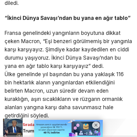
diledi.
“İkinci Dünya Savaşı’ndan bu yana en ağır tablo”
Fransa genelindeki yangınların boyutuna dikkat
çeken Macron, “Eşi benzeri görülmemiş bir yangınla
karşı karşıyayız. Şimdiye kadar kaydedilen en ciddi
durumu yaşıyoruz. İkinci Dünya Savaşı’ndan bu
yana en ağır tablo karşı karşıyayız” dedi.
Ülke genelinde yıl başından bu yana yaklaşık 116
bin hektarlık alanın yangınlardan etkilendiğini
belirten Macron, uzun süredir devam eden
kuraklığın, aşırı sıcaklıkların ve rüzgarın ormanlık
alanları yangına karşı daha savunmasız hale
getirdiğini söyledi.
Sıradaki Haber
“Bu mücadeleyi birlikte kazanacağız”
Trump: “İran’a saldırıları müzakerelere şans vermek için durdurduk”