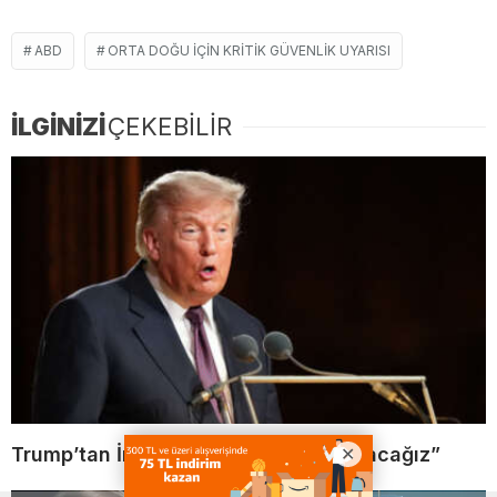
ABD
ORTA DOĞU IÇIN KRITIK GÜVENLIK UYARISI
İLGİNİZİ
ÇEKEBİLİR
Trump’tan İran mesajı: “Çok sert vuracağız”