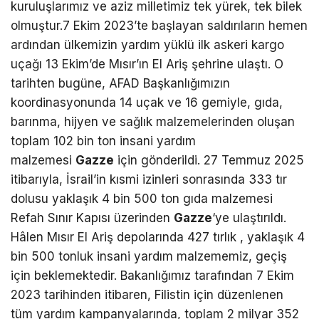
kuruluşlarımız ve aziz milletimiz tek yürek, tek bilek
olmuştur.7 Ekim 2023’te başlayan saldırıların hemen
ardından ülkemizin yardım yüklü ilk askeri kargo
uçağı 13 Ekim’de Mısır’ın El Ariş şehrine ulaştı. O
tarihten bugüne, AFAD Başkanlığımızın
koordinasyonunda 14 uçak ve 16 gemiyle, gıda,
barınma, hijyen ve sağlık malzemelerinden oluşan
toplam 102 bin ton insani yardım
malzemesi
Gazze
için gönderildi. 27 Temmuz 2025
itibarıyla, İsrail’in kısmi izinleri sonrasında 333 tır
dolusu yaklaşık 4 bin 500 ton gıda malzemesi
Refah Sınır Kapısı üzerinden
Gazze
‘ye ulaştırıldı.
Hâlen Mısır El Ariş depolarında 427 tırlık , yaklaşık 4
bin 500 tonluk insani yardım malzememiz, geçiş
için beklemektedir. Bakanlığımız tarafından 7 Ekim
2023 tarihinden itibaren, Filistin için düzenlenen
tüm yardım kampanyalarında, toplam 2 milyar 352