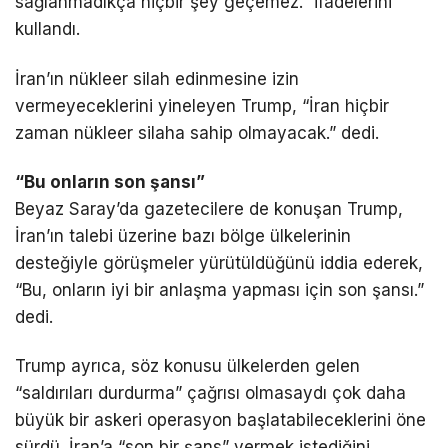
sağlanmadıkça hiçbir şey geçemez.” ifadelerini
kullandı.
İran’ın nükleer silah edinmesine izin
vermeyeceklerini yineleyen Trump, “İran hiçbir
zaman nükleer silaha sahip olmayacak.” dedi.
“Bu onların son şansı”
Beyaz Saray’da gazetecilere de konuşan Trump,
İran’ın talebi üzerine bazı bölge ülkelerinin
desteğiyle görüşmeler yürütüldüğünü iddia ederek,
“Bu, onların iyi bir anlaşma yapması için son şansı.”
dedi.
Trump ayrıca, söz konusu ülkelerden gelen
“saldırıları durdurma” çağrısı olmasaydı çok daha
büyük bir askeri operasyon başlatabileceklerini öne
sürdü. İran’a “son bir şans” vermek istediğini