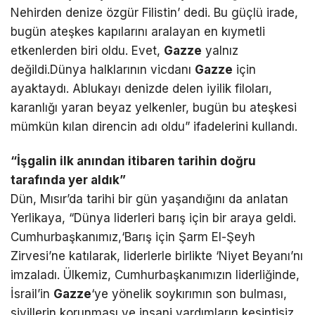
Nehirden denize özgür Filistin’ dedi. Bu güçlü irade,
bugün ateşkes kapılarını aralayan en kıymetli
etkenlerden biri oldu. Evet,
Gazze
yalnız
değildi.Dünya halklarının vicdanı
Gazze
için
ayaktaydı. Ablukayı denizde delen iyilik filoları,
karanlığı yaran beyaz yelkenler, bugün bu ateşkesi
mümkün kılan direncin adı oldu” ifadelerini kullandı.
“İşgalin ilk anından itibaren tarihin doğru
tarafında yer aldık”
Dün, Mısır’da tarihi bir gün yaşandığını da anlatan
Yerlikaya, “Dünya liderleri barış için bir araya geldi.
Cumhurbaşkanımız,‘Barış için Şarm El-Şeyh
Zirvesi’ne katılarak, liderlerle birlikte ‘Niyet Beyanı’nı
imzaladı. Ülkemiz, Cumhurbaşkanımızın liderliğinde,
İsrail’in
Gazze
‘ye yönelik soykırımın son bulması,
sivillerin korunması ve insani yardımların kesintisiz